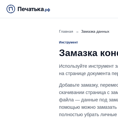
Печатька
.рф
Главная
→
Замазка данных
Инструмент
Замазка ко
Используйте инструмент 
на странице документа пе
Добавьте замазку, перемес
скачивании страница с за
файла — данные под замаз
помощью можно замазать т
полностью убрать личные