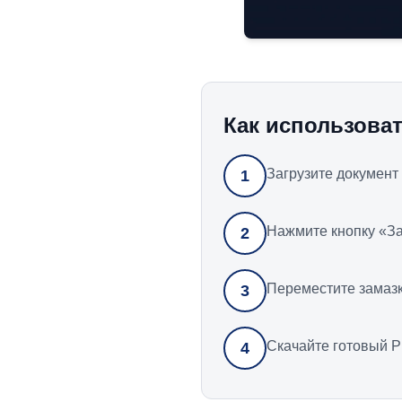
Как использоват
Загрузите документ
1
Нажмите кнопку «За
2
Переместите замазк
3
Скачайте готовый 
4